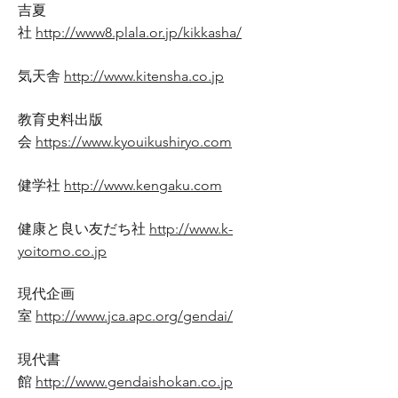
吉夏
社
http://www8.plala.or.jp/kikkasha/
気天舎
http://www.kitensha.co.jp
教育史料出版
会
https://www.kyouikushiryo.com
健学社
http://www.kengaku.com
健康と良い友だち社
http://www.k-
yoitomo.co.jp
現代企画
室
http://www.jca.apc.org/gendai/
現代書
館
http://www.gendaishokan.co.jp