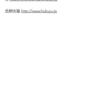
北樹出版
http://www.hokuju.jp
ポラーノ出版
https://www.polano-
shuppan.com
本の泉社
http://honnoizumi.co.jp
ほんの木
http://www.honnoki.jp
【ま】
明月堂書店
http://meigetu.net
めこん
http://www.mekong-
publishing.com
木犀社