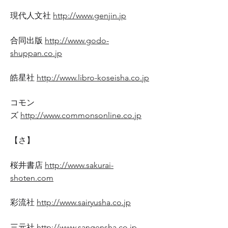
現代人文社
http://www.genjin.jp
合同出版
http://www.godo-
shuppan.co.jp
皓星社
http://www.libro-koseisha.co.jp
コモン
ズ
http://www.commonsonline.co.jp
【さ】
桜井書店
http://www.sakurai-
shoten.com
彩流社
http://www.sairyusha.co.jp
三元社
http://www.sangensha.co.jp