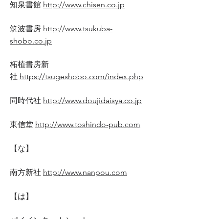
知泉書館
http://www.chisen.co.jp
筑波書房
http://www.tsukuba-
shobo.co.jp
柘植書房新
社
https://tsugeshobo.com/index.php
同時代社
http://www.doujidaisya.co.jp
東信堂
http://www.toshindo-pub.com
【な】
南方新社
http://www.nanpou.com
【は】