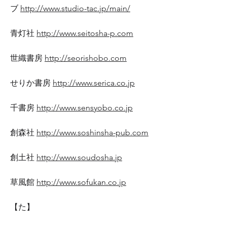
ブ
http://www.studio-tac.jp/main/
青灯社
http://www.seitosha-p.com
世織書房
http://seorishobo.com
せりか書房
http://www.serica.co.jp
千書房
http://www.sensyobo.co.jp
創森社
http://www.soshinsha-pub.com
創土社
http://www.soudosha.jp
草風館
http://www.sofukan.co.jp
【た】