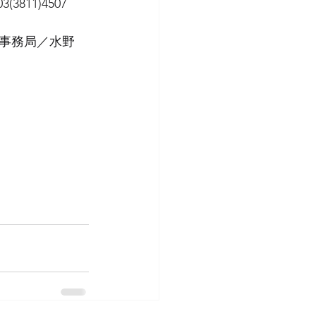
)4507   
事務局／水野