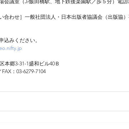
議室（Jr飯田橋駅、地下鉄後楽園駅／歩５分）電話03(3811
い合わせ］一般社団法人・日本出版者協議会（出版協）
申込みください。 
.nifty.jp
京区本郷3-31-1盛和ビル40Ｂ  
／FAX：03-6279-7104