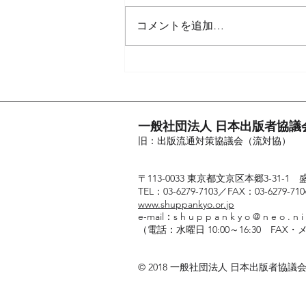
月予定）のご案内
日（火）の開催を予定しておりま
コメントを追加…
したが、新型コロナウイルスの感
染が懸念されている現在の状況を
鑑み、延期いたします。 延期後
の日程については、詳細が決まり
次第、当 ウェブサイトでご案内い
たします。...
一般社団法人 日本出版者協議
旧：出版流通対策協議会（流対協）
〒113-0033 東京都文京区本郷3-31-1
TEL：03-6279-7103／FAX：03-6279-710
www.shuppankyo.or.jp
e-mail：s h u p p a n k y o @ n e o . n i f
（
電話：水曜日
10:00～16:30 FAX・
© 2018 一般社団法人 日本出版者協議