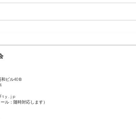
ートをどのように考えているか
版権
御社が抱える問題の解決
に』
の一助に ［講師］ 安川康成氏
師］
（楽天株式会社ブックス事業部パ
ュ・
ッケージメディア課書籍グルー
●海
プ） ブックサービス株式会社
辺倒
（クロネコヤマト）から楽天株式
台湾な
会
会社へ移籍。楽天ブックスの出版
社相談、...
 盛和ビル40Ｂ
4
 t y . j p
メール：随時対応します）
会