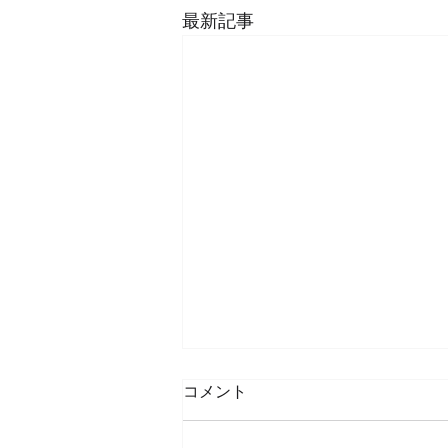
最新記事
【セミナー延期のお知らせ】
コメント
2020年第3回講座 出版協プ
レゼンツ・研修セミナー（2
下記セミナーにつきまして、4月7