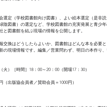
会選定（学校図書館向け図書）、よい絵本選定（是非読
緑陰図書）の選定など、学校図書館の充実発展と青少年
社と図書館を結ぶ現場の情報を公開します。   
報交換はどうしたらよいか、図書館はどんな本を必要と
新の現場情報です。編集／営業問わず、明日の本作り、
 
）［時間］18：00～20：00（開場17：30） 
0円（出版協会員者／賛助会員＝1000円） 