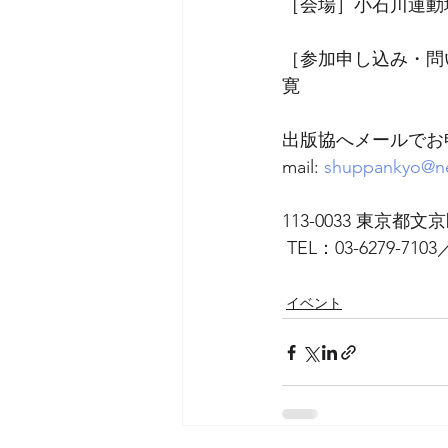
［会場］小石川運動場会
［参加申し込み・問
寛   
出版協へメールでお
mail: 
shuppankyo@neo
113-0033 東京都文
 TEL：03-6279-7103
イベント