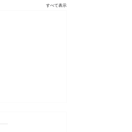
すべて表示
20年第1回講座 出版協プ
ンツ・研修セミナー（1
2日）のご案内
題］『アジア各国に、御社の