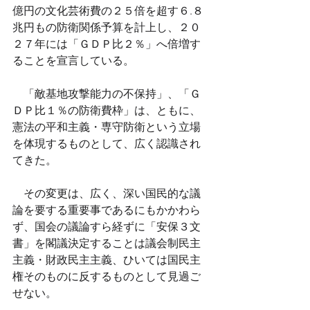
億円の文化芸術費の２５倍を超す６.８
兆円もの防衛関係予算を計上し、２０
２７年には「ＧＤＰ比２％」へ倍増す
ることを宣言している。
　「敵基地攻撃能力の不保持」、「Ｇ
ＤＰ比１％の防衛費枠」は、ともに、
憲法の平和主義・専守防衛という立場
を体現するものとして、広く認識され
てきた。
　その変更は、広く、深い国民的な議
論を要する重要事であるにもかかわら
ず、国会の議論すら経ずに「安保３文
書」を閣議決定することは議会制民主
主義・財政民主主義、ひいては国民主
権そのものに反するものとして見過ご
せない。