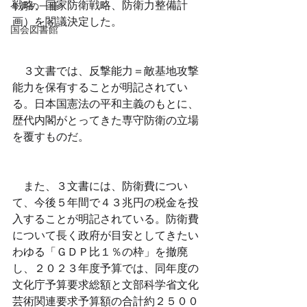
戦略、国家防衛戦略、防衛力整備計
今月の一冊
画）を閣議決定した。
国会図書館
　３文書では、反撃能力＝敵基地攻撃
能力を保有することが明記されてい
る。日本国憲法の平和主義のもとに、
歴代内閣がとってきた専守防衛の立場
を覆すものだ。
　また、３文書には、防衛費につい
て、今後５年間で４３兆円の税金を投
入することが明記されている。防衛費
について長く政府が目安としてきたい
わゆる「ＧＤＰ比１％の枠」を撤廃
し、２０２３年度予算では、同年度の
文化庁予算要求総額と文部科学省文化
芸術関連要求予算額の合計約２５００