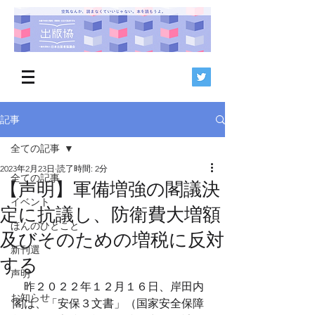
記事
全ての記事
2023年2月23日
読了時間: 2分
全ての記事
【声明】軍備増強の閣議決
イベント
定に抗議し、防衛費大増額
ほんのひとこと
及びそのための増税に反対
新刊選
する
声明
　昨２０２２年１２月１６日、岸田内
お知らせ
閣は、「安保３文書」（国家安全保障