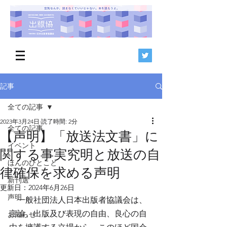
記事
全ての記事
2023年3月24日
読了時間: 2分
全ての記事
【声明】「放送法文書」に
イベント
関する事実究明と放送の自
ほんのひとこと
律確保を求める声明
新刊選
更新日：
2024年6月26日
声明
　一般社団法人日本出版者協議会は、
言論、出版及び表現の自由、良心の自
お知らせ