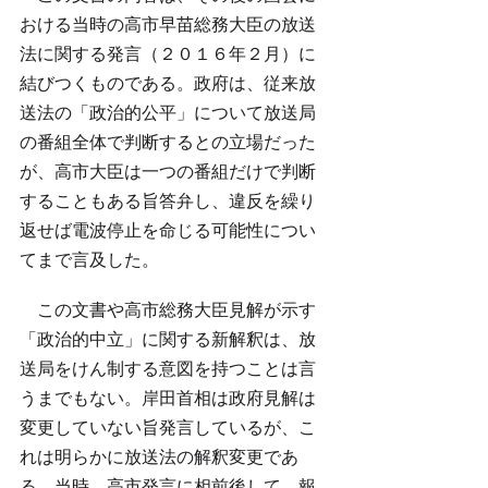
おける当時の高市早苗総務大臣の放送
法に関する発言（２０１６年２月）に
結びつくものである。政府は、従来放
送法の「政治的公平」について放送局
の番組全体で判断するとの立場だった
が、高市大臣は一つの番組だけで判断
することもある旨答弁し、違反を繰り
返せば電波停止を命じる可能性につい
てまで言及した。
　この文書や高市総務大臣見解が示す
「政治的中立」に関する新解釈は、放
送局をけん制する意図を持つことは言
うまでもない。岸田首相は政府見解は
変更していない旨発言しているが、こ
れは明らかに放送法の解釈変更であ
る。当時、高市発言に相前後して、報