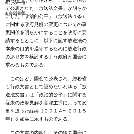
由を擁護する立場から、このほど国会
今月の一冊
で公表された「放送法文書」が明らか
国会図書館
にした「政治的公平」（放送法４条）
に関する政府見解の変更についての事
実関係を明らかにすることを政府に要
請するとともに、以下に記す放送法の
本来の目的を遵守するために放送行政
のあり方を検討するよう政府と国会に
求めるものである。
　このほど、国会で公表され、総務省
も行政文書として認めたいわゆる「放
送法文書」は「政治的公平」に関する
従来の政府見解を官邸主導によって変
更を迫った経緯（２０１４〜２０１５
年）を如実に示すものである。
　この文書の内容は、その後の国会に