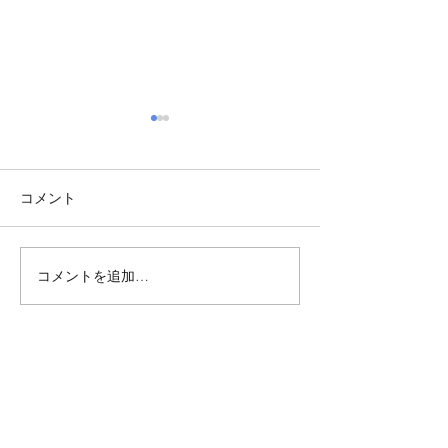
コメント
コメントを追加…
2025年10月に出る本（新
2025年9月に
刊選 通巻376号）
刊選 通巻375