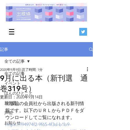
記事
全ての記事
2020年9月9日
読了時間: 1分
全ての記事
9月に出る本（新刊選 通
イベント
巻319号）
ほんのひとこと
更新日：
2020年9月14日
新刊選
出版協の会員社から出版される新刊情
報です。以下のＵＲＬからＰＤＦをダ
声明
ウンロードしてご覧になれます。
お知らせ
https://f94974f2-9f65-4f3d-b1b9-