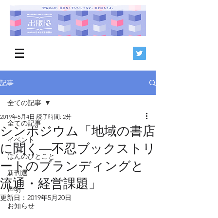
記事
全ての記事
2019年5月4日
読了時間: 2分
全ての記事
シンポジウム「地域の書店
イベント
に聞く―不忍ブックストリ
ほんのひとこと
ートのブランディングと
新刊選
流通・経営課題」
声明
更新日：
2019年5月20日
お知らせ