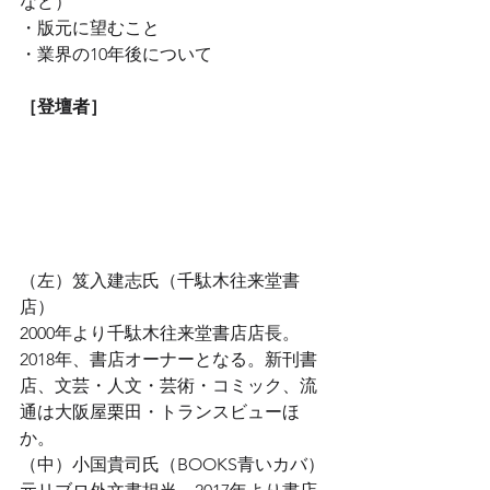
など）
・版元に望むこと
・業界の10年後について
［登壇者］
（左）笈入建志氏（千駄木往来堂書
店）
2000年より千駄木往来堂書店店長。
2018年、書店オーナーとなる。新刊書
店、文芸・人文・芸術・コミック、流
通は大阪屋栗田・トランスビューほ
か。
（中）小国貴司氏（BOOKS青いカバ）