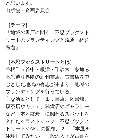
と思います。
出版協・企画委員会
［テーマ］
「地域の書店に聞く―不忍ブックスト
リートのブランディングと流通・経営
課題」
［不忍ブックストリートとは］
谷根千（谷中・根津・千駄木）を通る
不忍通り界隈の新刊書店、古書店を中
心とした地域の有志が集まり、地域の
ブランディングを行っている。
主な活動として、１．書店、図書館、
喫茶店やカフェ、雑貨店やギャラリー
など「本と散歩」に関わるスポットを
入れたイラストマップ「不忍ブックス
トリートMAP」の配布、２．「本屋を
体験してみたい」一般の人々が古書を