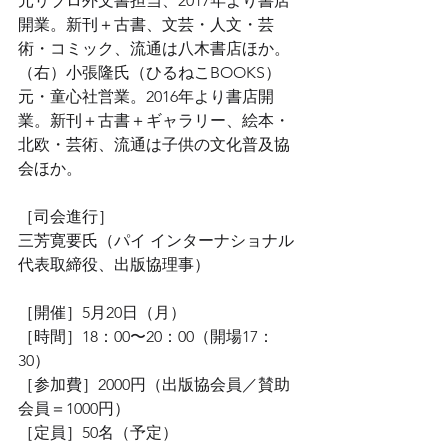
元リブロ外文書担当、2017年より書店
開業。新刊＋古書、文芸・人文・芸
術・コミック、流通は八木書店ほか。
（右）小張隆氏（ひるねこBOOKS）
元・童心社営業。2016年より書店開
業。新刊＋古書＋ギャラリー、絵本・
北欧・芸術、流通は子供の文化普及協
会ほか。
［司会進行］
三芳寛要氏（パイ インターナショナル
代表取締役、出版協理事）
［開催］5月20日（月）
［時間］18：00〜20：00（開場17：
30）
［参加費］2000円（出版協会員／賛助
会員＝1000円）
［定員］50名（予定）