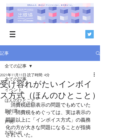
記事
全ての記事
2021年11月11日
読了時間: 4分
全ての記事
受け容れがたいインボイ
イベント
ス方式（ほんのひとこと）
ほんのひとこと
　消費税総額表示の問題でもめていた
新刊選
頃、消費税をめぐっては、実は表示の
問題以上に「インボイス方式」の義務
声明
化の方が大きな問題になることが指摘
お知らせ
されていた。