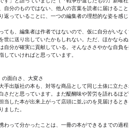
です」と語っていました（『戦争が遺したもの』新曜社
、自分のものではない、他人の言葉を読者に届けること
り返っていることに、一つの編集者の理想的な姿を感じ
っても、編集者は作者ではないので、仮に自分がいなく
を世に送り出していたかもしれない。ただ、ほかならぬ
は自分が確実に貢献している。そんなささやかな自負を
指していければと思っています。
」の面白さ、大変さ
大手出版社の本も、対等な商品として同じ土俵に立たさ
白さだと思っています。まだ醍醐味や苦労を語れるほど
担当した本が出来上がって店頭に並ぶのを見届けるとき
りました。
携わって分かったことは、一冊の本ができるまでの過程