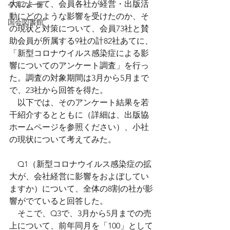
大によって、会員各社が経営・出版活
今月の一冊
動にどのような影響を受けたのか、そ
国会図書館
の現状と対策について、会員73社と賛
助会員が所属する9社の計82社あてに、
「新型コロナウイルス感染症による影
響についてのアンケート調査」を行っ
た。調査の対象期間は3月から5月まで
で、23社から回答を得た。
　以下では、そのアンケート結果を若
干紹介するとともに（詳細は、出版協
ホームページを参照ください）、小社
の現状について考えてみた。
　Q1（新型コロナウイルス感染症の拡
大が、会社経営に影響をおよぼしてい
ますか）について、全体の8割の社が影
響がでていると回答した。
　そこで、Q3で、3月から5月までの売
上について、前年同月を「100」として