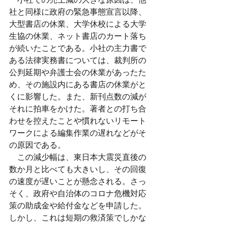
社と同様に政府の緊急事態宣言以降、
大型書店の休業、大学休校による大学
生協の休業、ネット書店のカート落ち
が続いたことである。小社の主力書で
ある法律実務書については、裁判所の
公判延期や弁護士会の休業があったた
め、その施設内にある書店の休業がと
くに影響した。また、新刊点数の減が
それに拍車をかけた。著者との打ち合
わせを控えたことや慣れないリモート
ワークによる編集作業の遅れなどがそ
の原因である。
　この減少幅は、東日本大震災直後の
数か月と比べても大きいし、その回復
の速度が遅いことが懸念される。さっ
そく、政府や自治体のコロナ危機対応
策の助成金や給付金などを申請した。
しかし、これは短期の救済策でしかな