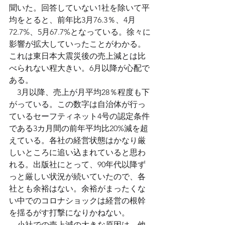
聞いた。回答していない1社を除いて平
均をとると、前年比3月76.3％、4月
72.7%、5月67.7%となっている。徐々に
影響が拡大していったことがわかる。
これは東日本大震災後の売上減とは比
べられない程大きい。6月以降が心配で
ある。
　3月以降、売上が月平均28％程度も下
がっている。この数字は自治体が行っ
ているセーフティネット4号の認定条件
である3カ月間の前年平均比20%減を超
えている。各社の経営状態はかなり厳
しいところに追い込まれていると思わ
れる。出版社にとって、90年代以降ず
っと厳しい状況が続いていたので、各
社とも余裕はない。余裕がまったくな
い中でのコロナショックは経営の根幹
を揺るがす打撃になりかねない。
　小社での売上減の大きな原因は、他