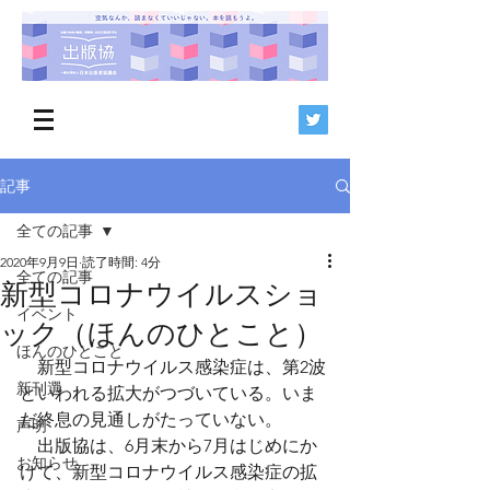
記事
全ての記事
2020年9月9日
読了時間: 4分
全ての記事
新型コロナウイルスショ
イベント
ック（ほんのひとこと）
ほんのひとこと
　新型コロナウイルス感染症は、第2波
新刊選
といわれる拡大がつづいている。いま
だ終息の見通しがたっていない。
声明
　出版協は、6月末から7月はじめにか
お知らせ
けて、新型コロナウイルス感染症の拡