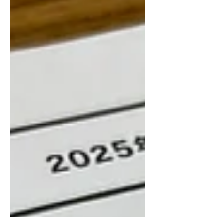
上がっている。出版社を経営する身とし
ては、私見であっても何か道筋を示す必
要を感じた。 私は日本の出版業界の根
本的な問題は、書店の粗利益率が20%台
という利益の薄さにあると感じてきた。
当社は海外にも本を輸出しているが、欧
米の書店の粗利益率は40～50%程度が多
い。同じ価格の本を売ったときに、手元
に残る粗利益が日本の倍になる。つまり
日本で欧米と同じ粗利益を手元に残すに