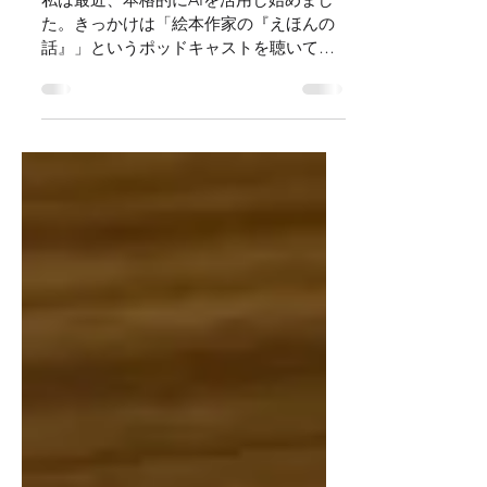
生成AIの使い方―出版社の実例
と書店の可能性（ほんのひとこ
と）
私は最近、本格的にAIを活用し始めまし
た。きっかけは「絵本作家の『えほんの
話』」というポッドキャストを聴いてい
たときのこと。絵本作家のあさのますみ
さんが自身のラジオ番組にChatGPTをゲ
スト出演させたというのです。AI音声が
呼吸や間まで再現し、自然に会話する。
リスナーへの挨拶も違和感がなく、人間
との区別がほとんどつかない。あさのさ
んは毎日AIと会話していると聞き、それ
はぜひ試してみたいと思ったのでした。
以前にもChatGPTが話題になり始めた
ときに使ってみたのですが、リサーチを
お願いするとインチキな作り話をしてく
るので当時は全く信用していませんでし
た。しかし現在のモデルはなかなか賢