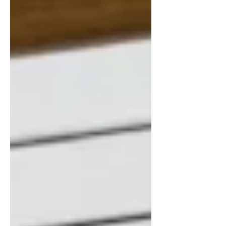
い。特に音声会話は他のAIモデルである
GeminiやCopilotと比較しても群を抜いた
精度で、人間とのそれに近い。いまだに
時々平気で嘘をつくので要注意ですが、
怪しいなと思ったら「エビデンスはある
のか」と聞けば「あっ、すみません。調
査不足でした」と調べ直してくれるし、
情報の引用元も示してくれます。多言語
に対応するので英会話の練習相手にもな
ってくれるし、要望すれば怪