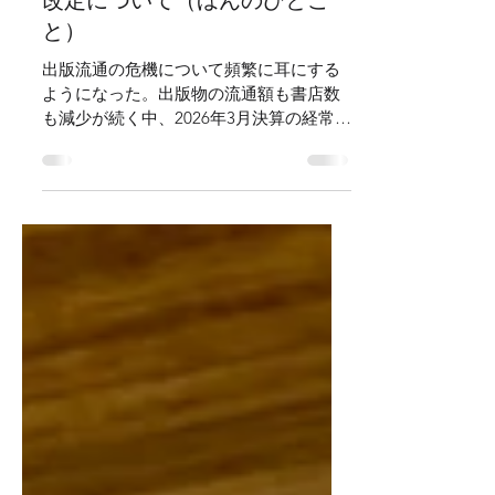
が考えること－正味改定や価格
改定について（ほんのひとこ
と）
出版流通の危機について頻繁に耳にする
ようになった。出版物の流通額も書店数
も減少が続く中、2026年3月決算の経常で
トーハンの取次事業は40億円超の赤字
※1、日販の取次事業も36億円の赤字※2
だという。日本出版取次協会の資料で
は、いわゆるトラック新法への対応によ
り、出版流通側に270億円規模の追加負担
が生じる可能性も示されている※3。こう
した背景のもと、トーハンの近藤会長、
日販の富樫社長の両氏から、出版社との
取引条件見直しに踏み込む発言が出てい
る※4。SNS上ではさらに紙代・インク
代・印刷製本代などの高騰も話題に上が
り、毎日のようにこうした話題を目にし
ている当社の若手社員からは不安の声が